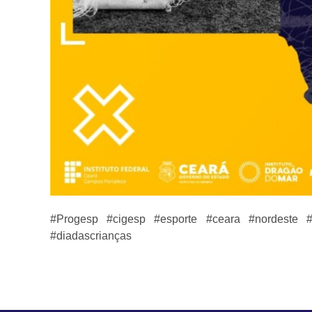
#Progesp #cigesp #esporte #ceara #nordeste #i
#diadascrianças