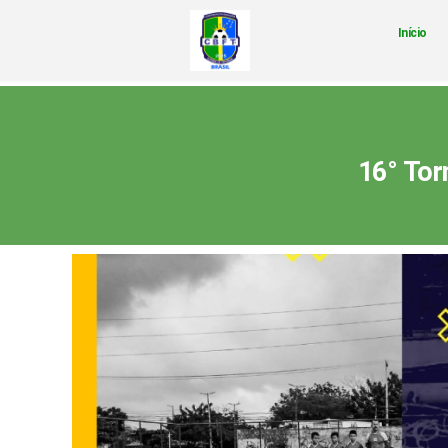
Início
16° Tor