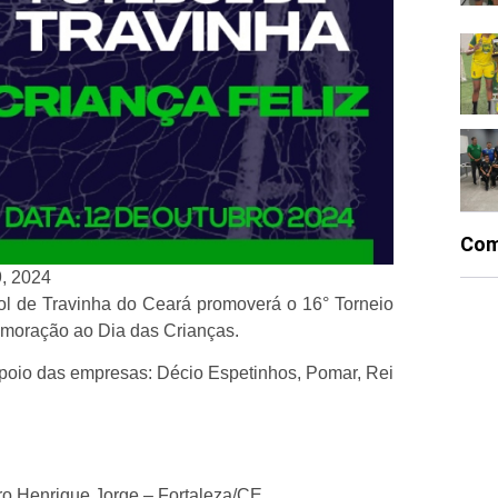
Com
9, 2024
ol de Travinha do Ceará promoverá o 16° Torneio
emoração ao Dia das Crianças.
apoio das empresas: Décio Espetinhos, Pomar, Rei
ro Henrique Jorge – Fortaleza/CE