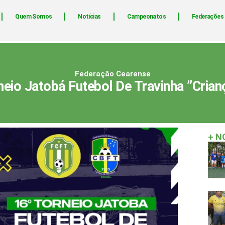
Quem Somos
Notícias
Campeonatos
Federações
Federação Cearense
neio Jatobá Futebol De Travinha ”Crianç
+ N