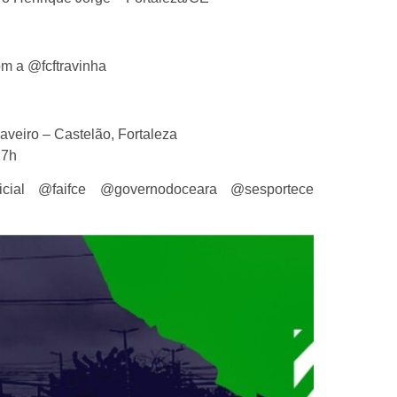
om a @fcftravinha
veiro – Castelão, Fortaleza
17h
oficial @faifce @governodoceara @sesportece