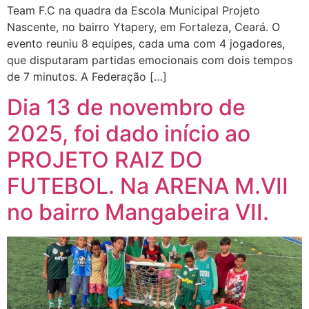
Team F.C na quadra da Escola Municipal Projeto
Nascente, no bairro Ytapery, em Fortaleza, Ceará. O
evento reuniu 8 equipes, cada uma com 4 jogadores,
que disputaram partidas emocionais com dois tempos
de 7 minutos. A Federação […]
Dia 13 de novembro de
2025, foi dado início ao
PROJETO RAIZ DO
FUTEBOL. Na ARENA M.VII
no bairro Mangabeira VII.