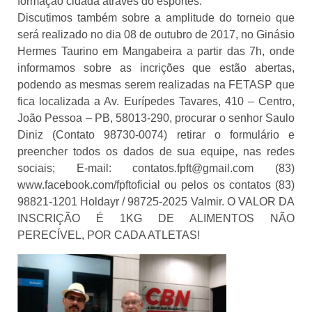
formação cidadã atráves do esportes.
Discutimos também sobre a amplitude do torneio que
será realizado no dia 08 de outubro de 2017, no Ginásio
Hermes Taurino em Mangabeira a partir das 7h, onde
informamos sobre as incrições que estão abertas,
podendo as mesmas serem realizadas na FETASP que
fica localizada a Av. Eurípedes Tavares, 410 – Centro,
João Pessoa – PB, 58013-290, procurar o senhor Saulo
Diniz (Contato 98730-0074) retirar o formulário e
preencher todos os dados de sua equipe, nas redes
sociais; E-mail: contatos.fpft@gmail.com (83)
www.facebook.com/fpftoficial ou pelos os contatos (83)
98821-1201 Holdayr / 98725-2025 Valmir. O VALOR DA
INSCRIÇÃO É 1KG DE ALIMENTOS NÃO
PERECÍVEL, POR CADA ATLETAS!