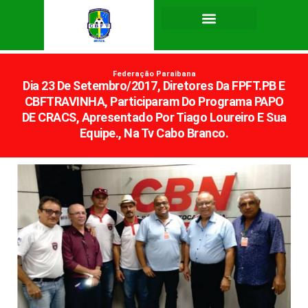
Federação Paraibana
Dia 23 De Setembro/2017, Diretores Da FPFT.PB E
CBFTRAVINHA, Participaram Do Programa PAPO
DE CRACS, Apresentado Por Tiago Loureiro E Sua
Equipe., Na Tv Cabo Branco.