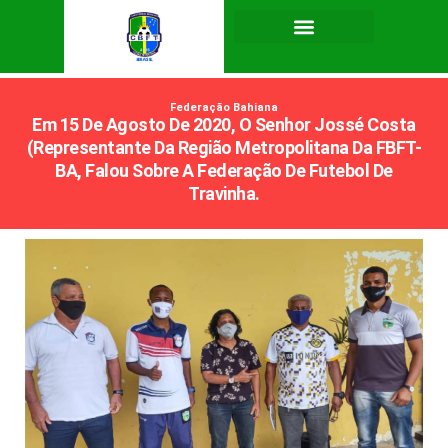
Federação Bahiana
Em 15 De Agosto De 2020, O Senhor Jossé Costa
(Representante Da Região Metropolitana Da FBFT-
BA, Falou Sobre A Federação De Futebol De
Travinha.