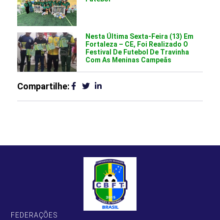
Nesta Última Sexta-Feira (13) Em
Fortaleza – CE, Foi Realizado O
Festival De Futebol De Travinha
Com As Meninas Campeãs
Compartilhe:
FEDERAÇÕES