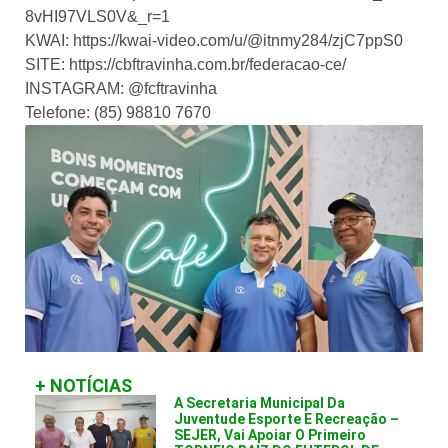
8vHI97VLS0V&_r=1
KWAI: https://kwai-video.com/u/@itnmy284/zjC7ppS0
SITE: https://cbftravinha.com.br/federacao-ce/
INSTAGRAM: @fcftravinha
Telefone: (85) 98810 7670
+ NOTÍCIAS
A Secretaria Municipal Da
Juventude Esporte E Recreação –
SEJER, Vai Apoiar O Primeiro