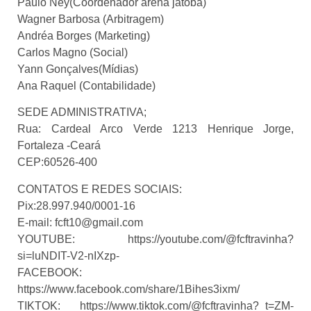
Paulo Ney(Coordenador arena jatobá)
Wagner Barbosa (Arbitragem)
Andréa Borges (Marketing)
Carlos Magno (Social)
Yann Gonçalves(Mídias)
Ana Raquel (Contabilidade)
SEDE ADMINISTRATIVA;
Rua: Cardeal Arco Verde 1213 Henrique Jorge,
Fortaleza -Ceará
CEP:60526-400
CONTATOS E REDES SOCIAIS:
Pix:28.997.940/0001-16
E-mail: fcft10@gmail.com
YOUTUBE: https://youtube.com/@fcftravinha?
si=luNDIT-V2-nIXzp-
FACEBOOK:
https://www.facebook.com/share/1Bihes3ixm/
TIKTOK: https://www.tiktok.com/@fcftravinha?_t=ZM-